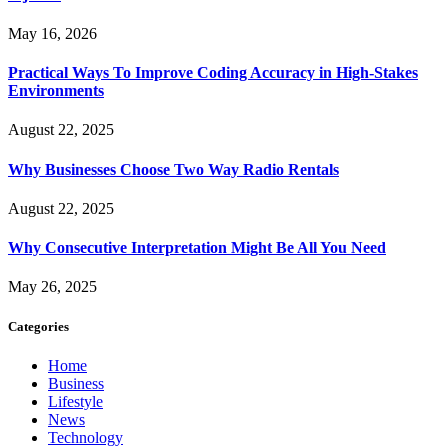
May 16, 2026
Practical Ways To Improve Coding Accuracy in High-Stakes
Environments
August 22, 2025
Why Businesses Choose Two Way Radio Rentals
August 22, 2025
Why Consecutive Interpretation Might Be All You Need
May 26, 2025
Categories
Home
Business
Lifestyle
News
Technology