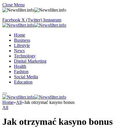
Close Menu
Facebook
X (Twitter)
Instagram
Home
Business
Lifestyle
News
Technology
Digital Marketing
Health
Fashion
Social Media
Education
Home
»
All
»
Jak otrzymać kasyno bonus
All
Jak otrzymać kasyno bonus