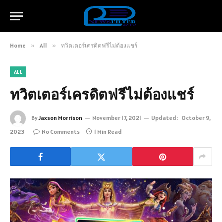
Home
»
All
»
ทวิตเตอร์เครดิตฟรีไม่ต้องแชร์
ALL
ทวิตเตอร์เครดิตฟรีไม่ต้องแชร์
By
Jaxson Morrison
November 17, 2021
Updated:
October 9,
2023
No Comments
1 Min Read