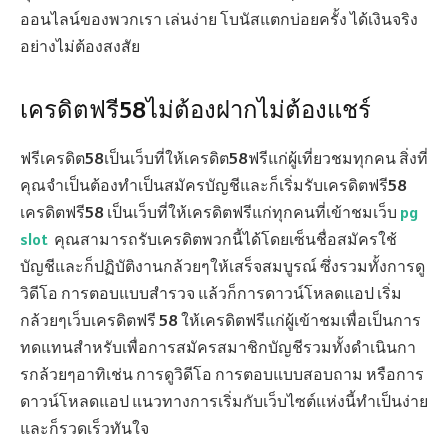
ออนไลน์ของพวกเรา เล่นง่าย โบนัสแตกบ่อยครั้ง ได้เงินจริง
อย่างไม่ต้องสงสัย
เครดิตฟรี58ไม่ต้องฝากไม่ต้องแชร์
ฟรีเครดิต58เป็นเว็บที่ให้เครดิต58ฟรีแก่ผู้เที่ยวชมทุกคน สิ่งที่
คุณจำเป็นต้องทำเป็นสมัครบัญชีและก็เริ่มรับเครดิตฟรี58
เครดิตฟรี58 เป็นเว็บที่ให้เครดิตฟรีแก่ทุกคนที่เข้าชมเว็บ
pg
slot
คุณสามารถรับเครดิตพวกนี้ได้โดยเซ็นชื่อสมัครใช้
บัญชีและก็ปฏิบัติงานกล้วยๆให้เสร็จสมบูรณ์ ซึ่งรวมทั้งการดู
วิดีโอ การตอบแบบสำรวจ แล้วก็การดาวน์โหลดแอป เริ่ม
กล้วยๆเว็บเครดิตฟรี 58 ให้เครดิตฟรีแก่ผู้เข้าชมเพื่อเป็นการ
ทดแทนสำหรับเพื่อการสมัครสมาชิกบัญชีรวมทั้งดำเนินกา
รกล้วยๆอาทิเช่น การดูวิดีโอ การตอบแบบสอบถาม หรือการ
ดาวน์โหลดแอป แนวทางการเริ่มกับเว็บไซต์แห่งนี้ทำเป็นง่าย
และก็รวดเร็วทันใจ