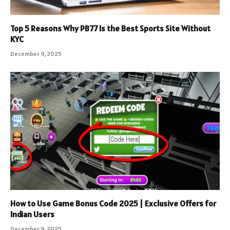
Top 5 Reasons Why PB77 Is the Best Sports Site Without
KYC
December 9, 2025
How to Use Game Bonus Code 2025 | Exclusive Offers for
Indian Users
December 9, 2025