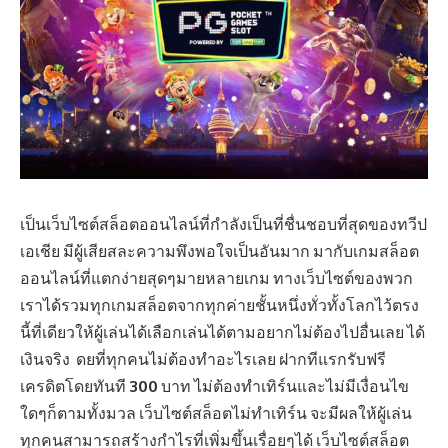
เป็นเว็บไซต์สล็อตออนไลน์ที่กำลังเป็นที่ชื่นชอบที่สุดของทวีป
เอเชีย มีผู้เสียสละความพึงพอใจเป็นอันมาก มากับเกมสล็อต
ออนไลน์ที่แตกง่ายสุดๆมายหลายเกม ทางเว็บไซต์ของพวก
เราได้รวมทุกเกมสล็อตจากทุกค่ายชั้นหนึ่งทั่วทั้งโลกไว้ตรง
นี้ที่เดียวให้ผู้เล่นได้เลือกเล่นได้ตามอยากไม่ต้องไปอื่นเลย ได้
เงินจริง ดยที่ทุกคนไม่ต้องทำอะไรเลย ฝากทีแรกรับฟรี
เครดิตโดยทันที 300 บาท ไม่ต้องทำเทิร์นและไม่มีเงื่อนไข
ใดๆก็ตามทั้งมวล เว็บไซต์สล็อตไม่ทำเทิร์น จะมีผลให้ผู้เล่น
ทุกคนสามารถสร้างกำไรที่เพิ่มขึ้นเรื่อยๆได้ เว็บไซต์สล็อต